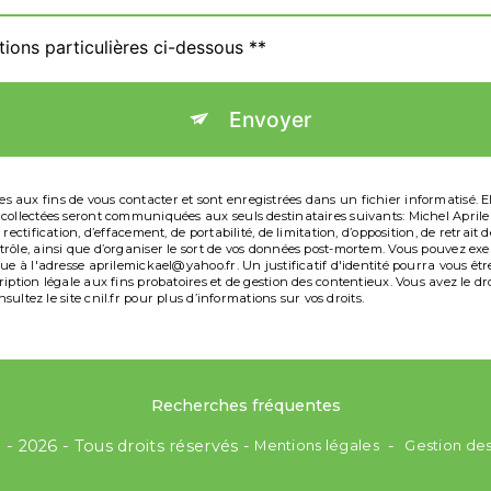
tions particulières ci-dessous **
Envoyer
ux fins de vous contacter et sont enregistrées dans un fichier informatisé. Elle
collectées seront communiquées aux seuls destinataires suivants: Michel Aprile
rectification, d’effacement, de portabilité, de limitation, d’opposition, de retra
ôle, ainsi que d’organiser le sort de vos données post-mortem. Vous pouvez exerc
que à l'adresse aprilemickael@yahoo.fr. Un justificatif d'identité pourra vous
iption légale aux fins probatoires et de gestion des contentieux. Vous avez le dr
nsultez le site cnil.fr pour plus d’informations sur vos droits.
Recherches fréquentes
d
- 2026 - Tous droits réservés -
Mentions légales
-
Gestion de