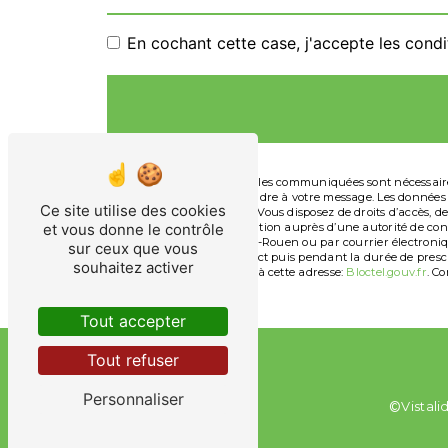
En cochant cette case, j'accepte les condi
** Les données personnelles communiquées sont nécessaires a
dans le seul but de répondre à votre message. Les données 
Ce site utilise des cookies
aprilemickael@yahoo.fr. Vous disposez de droits d’accès, de 
et vous donne le contrôle
d’introduire une réclamation auprès d’une autorité de contr
Hugo, 76300 Sotteville-lès-Rouen ou par courrier électroni
sur ceux que vous
période de prise de contact puis pendant la durée de prescr
souhaitez activer
téléphonique, disponible à cette adresse:
Bloctel.gouv.fr
. Co
Tout accepter
Tout refuser
Personnaliser
©
Vistali